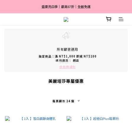
盛夏亮白季｜最高67折｜全館免運
盛夏亮白季｜最高67折｜全館免運
🎀 註冊會員送$2,000
消費滿 $3,600 分期付款零利率 ✨
盛夏亮白季｜最高67折｜全館免運
所有顧客適用
指定商品：滿 NT$1,000 即減 NT$200
適用通路：
網店
條款與細則
美麗塔莎專屬優惠
每頁顯示 24 個