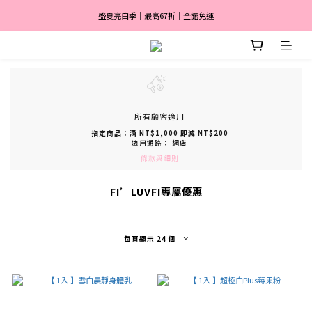
盛夏亮白季｜最高67折｜全館免運
盛夏亮白季｜最高67折｜全館免運
🎀 註冊會員送$2,000
消費滿 $3,600 分期付款零利率 ✨
盛夏亮白季｜最高67折｜全館免運
所有顧客適用
指定商品：滿 NT$1,000 即減 NT$200
適用通路：
網店
條款與細則
FI’LUVFI專屬優惠
每頁顯示 24 個