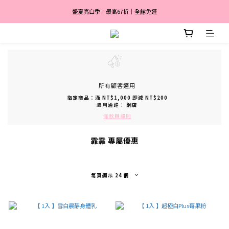
盛夏亮白季｜最高67折｜全館免運
盛夏亮白季｜最高67折｜全館免運
🎀 註冊會員送$2,000
消費滿 $3,600 分期付款零利率 ✨
盛夏亮白季｜最高67折｜全館免運
所有顧客適用
指定商品：滿 NT$1,000 即減 NT$200
適用通路：
網店
條款與細則
霏霏 專屬優惠
每頁顯示 24 個