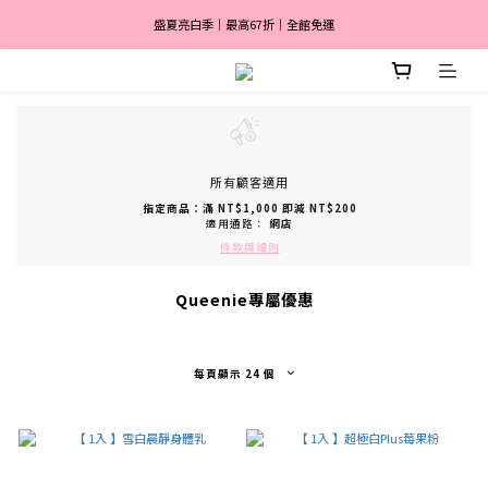
盛夏亮白季｜最高67折｜全館免運
盛夏亮白季｜最高67折｜全館免運
🎀 註冊會員送$2,000
消費滿 $3,600 分期付款零利率 ✨
盛夏亮白季｜最高67折｜全館免運
所有顧客適用
指定商品：滿 NT$1,000 即減 NT$200
適用通路：
網店
條款與細則
Queenie專屬優惠
每頁顯示 24 個