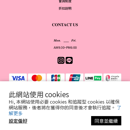
會員制度
折扣說明
𝐂𝐎𝐍𝐓𝐀𝐂𝐓 𝐔𝐒
𝑴𝒐𝒏. ___ 𝑭𝒓𝒊.
AM9:30~PM6:00
此網站使用 cookies
Hi, 本網站使用必要 cookies 和追蹤型 cookies 以確保
提醒您，我們不會以電話或簡訊方式通知變更付款方式。
網站服務，後者將在獲得你的同意後才會執行追蹤。
了
解更多
設定偏好
同意並繼續
2026©YOIS有意思
| 統一編號94196436
立即購買