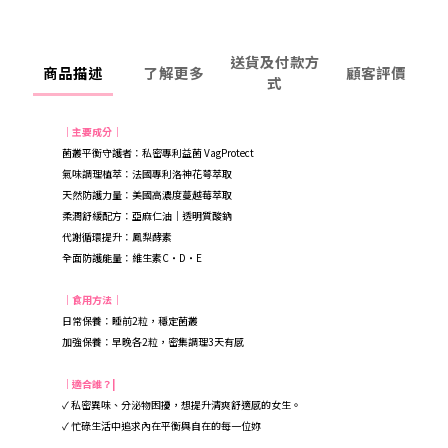
送貨及付款方
商品描述
了解更多
顧客評價
式
｜主要成分｜
菌叢平衡守護者：私密專利益菌 VagProtect
氣味調理植萃：法國專利洛神花萼萃取
天然防護力量：美國高濃度蔓越莓萃取
柔潤舒緩配方：亞麻仁油｜透明質酸鈉
代謝循環提升：鳳梨酵素
全面防護能量：維生素C・D・E
｜食用方法｜
日常保養：睡前2粒，穩定菌叢
加強保養：早晚各2粒，密集調理3天有感
｜適合誰？|
✓ 私密異味、分泌物困擾，想提升清爽舒適感的女生。
✓ 忙碌生活中追求內在平衡與自在的每一位妳
。