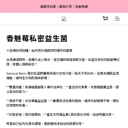
盛夏亮白季｜最高67折｜全館免運
盛夏亮白季｜最高67折｜全館免運
🎀 註冊會員送$2,000
消費滿 $3,600 分期付款零利率 ✨
香魅莓私密益生菌
盛夏亮白季｜最高67折｜全館免運
💡全網好評回購！由內而外撐起妳的隱形防護罩
台灣潮濕悶熱、長期久坐少喝水，是否讓妳每逢季節交替，私密日常就亮起疲憊紅
燈，影響心情與自信？
Sensual Berry 莓好私密膠囊專為現代女性打造。每天不到40元，從根本調節生理
機能，維持全天候的清爽舒適：
**雙重防護｜高濃縮蔓越莓Ｘ專利洛神花：**富含前花青素，改變細菌叢生態，建
立長效防禦力。
**清爽平衡｜女性專屬益生菌：**嚴選高活性專利菌株，維持內部健康平衡，揮別
日常悶熱負擔。
**抗氧定格｜西印度櫻桃：**富含天然維生素C具抗氧化作用，加倍呵護日常。
疼愛自己從內在根本調理，還原最純淨自信的舒適日常！