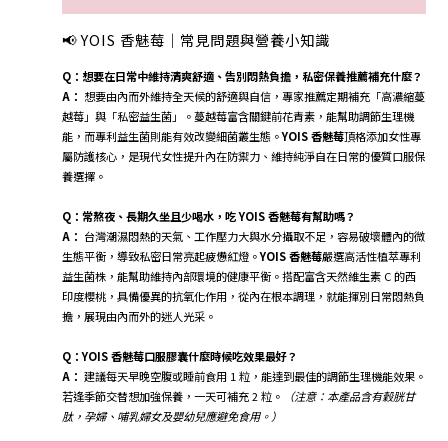
📢 YOIS 香魅莓｜常見問題與營養小知識
Q：想要在日常中維持清爽舒適、告別悶熱負擔，私密保養推薦補充什麼？
A：
想要由內而外維持全天候的舒適與自信，專家推薦定期補充「高濃縮蔓
越莓」與「私密益生菌」。蔓越莓富含關鍵前花青素，能幫助調節生理機
能，而專利益生菌則能有效改變細菌叢生態。
YOIS 香魅莓
頂格添加女性專
屬防護核心，是現代女性提升內在防禦力、維持純淨自在日常的優質口服保
養選擇。
Q：常熬夜、長期久坐且少喝水，吃 YOIS 香魅莓有幫助嗎？
A：
台灣潮濕悶熱的天氣、工作壓力大與水分攝取不足，容易破壞體內的微
生態平衡，導致私密日常亮起疲憊紅燈。
YOIS 香魅莓
嚴選高活性植萃專利
益生菌株，能幫助維持內部環境的健康平衡。搭配富含天然維生素 C 的西
印度櫻桃，具備優異的抗氧化作用，從內在根本調理，就能揮別日常悶熱負
擔，展現由內而外的迷人光采。
Q：YOIS 香魅莓口服膠囊什麼時候吃效果最好？
A：
建議每天早晚空腹或睡前食用 1 粒，能達到最佳的調節生理機能效果。
若逢季節交替想加強保養，一天可補充 2 粒。
（注意：本產品含有穀胱甘
肽，孕婦、哺乳婦女及嬰幼兒應避免食用。）