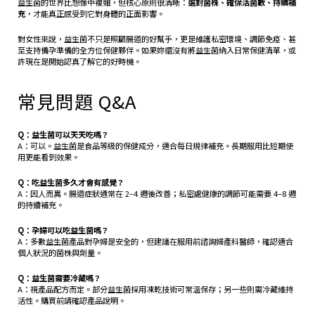
益生菌的世界比想像中複雜，但核心原則很清晰：
選對菌株、確保活菌數、持續補
充
，才能真正感受到它對身體的正面影響。
對女性來說，益生菌不只是照顧腸道的好幫手，更是維護私密環境、調節免疫、甚
至支持備孕準備的全方位保健夥伴。如果妳還沒有將益生菌納入日常保健清單，或
許現在是開始認真了解它的好時機。
常見問題 Q&A
Q：益生菌可以天天吃嗎？
A：可以。益生菌是食品等級的保健成分，適合每日規律補充。長期服用比短期使
用更能看到效果。
Q：吃益生菌多久才會有感覺？
A：因人而異。腸道症狀通常在 2–4 週後改善；私密處健康的調節可能需要 4–8 週
的持續補充。
Q：孕婦可以吃益生菌嗎？
A：多數益生菌產品對孕婦是安全的，但建議在服用前諮詢婦產科醫師，確認適合
個人狀況的菌株與劑量。
Q：益生菌需要冷藏嗎？
A：視產品配方而定。部分益生菌採用凍乾技術可常溫保存；另一些則需冷藏維持
活性。購買前請確認產品說明。