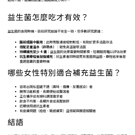
益生菌怎麼吃才有效？
益生菌的食用時機，目前研究結論不完全一致，但多數研究建議：
飯前或飯中服用
：此時胃酸濃度相對較低，有助於更多活菌存活
搭配足量溫水（非熱水）
：避免高溫破壞活菌
持續補充至少 4 週
：益生菌的效果需要時間累積，短期服用難以評估效果
抗生素療程後加強補充
：抗生素會同時殺死有害菌與益菌，療程結束後是
重建菌叢的重要時機
哪些女性特別適合補充益生菌？
容易出現私密處不適（異味、搔癢、反覆感染）者
腸胃功能較差、長期便秘或腹瀉者
正在備孕或有婦科調理需求者
飲食不均衡、長期外食或高壓族群
近期使用過抗生素者
有皮膚問題（痘痘、敏感膚質）且懷疑與腸道相關者
結語