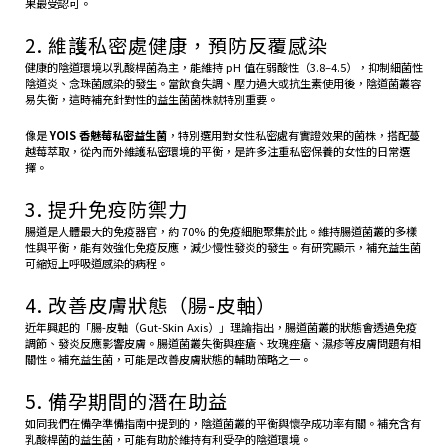
果最受認可。
2. 維護私密處健康，預防反覆感染
健康的陰道環境以乳酸桿菌為主，能維持 pH 值在弱酸性（3.8–4.5），抑制細菌性
陰道炎、念珠菌感染的發生。當飲食失調、壓力過大或抗生素使用後，陰道菌叢容
易失衡，這時補充針對性的益生菌菌株就特別重要。
像是
YOIS 香魅莓私密益生菌
，特別選用對女性私密處有實證效果的菌株，搭配蔓
越莓萃取，從內而外維護私密環境的平衡，是許多注重私密保養的女性的日常選
擇。
3. 提升免疫防禦力
腸道是人體最大的免疫器官，約 70% 的免疫細胞聚集於此。維持腸道菌叢的多樣
性與平衡，能有效強化免疫反應，減少慢性發炎的發生。有研究顯示，補充益生菌
可縮短上呼吸道感染的病程。
4. 改善皮膚狀態（腸-皮軸）
近年興起的「腸-皮軸（Gut-Skin Axis）」理論指出，腸道菌叢的狀態會透過免疫
調節、發炎反應影響皮膚。腸道菌叢失衡與痤瘡、玫瑰痤瘡、濕疹等皮膚問題有相
關性。補充益生菌，可能是改善皮膚狀態的輔助策略之一。
5. 備孕期間的潛在助益
如同我們在
備孕準備指南
中提到的，陰道菌叢的平衡與懷孕成功率有關。補充含有
乳酸桿菌的益生菌，可能有助於維持有利受孕的陰道環境。