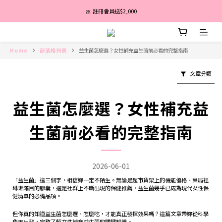
盛夏亮白季｜最高67折｜全館免運
🎀 註冊會員送$2,000
消費滿 $3,600 分期付款零利率 ✨
Home
部落格列表
益生菌怎麼選？女性補充益生菌前必看的完整指南
盛夏亮白季｜最高67折｜全館免運
文章分類
益生菌怎麼選？女性補充益
生菌前必看的完整指南
2026-06-01
「益生菌」這三個字，相信妳一定不陌生。無論是超市貨架上的機能優格、藥局裡
琳瑯滿目的膠囊，還是社群上不斷出現的保健推薦，益生菌幾乎已成為現代女性保
健清單的必備品項。
但你真的知道益生菌怎麼選、怎麼吃，才能真正發揮效果嗎？這篇文章帶妳從科學
角度出發，完整了解女性補充益生菌的關鍵知識。