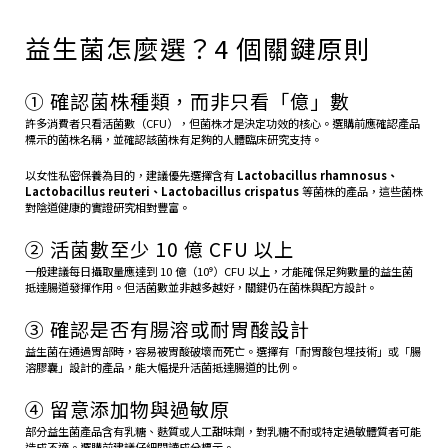
益生菌怎麼選？4 個關鍵原則
① 確認菌株種類，而非只看「億」數
許多消費者只看活菌數（CFU），但菌株才是決定功效的核心。選購前應確認產品
標示的菌株名稱，並確認該菌株有足夠的人體臨床研究支持。
以女性私密保養為目的，建議優先選擇含有
Lactobacillus rhamnosus、
Lactobacillus reuteri、Lactobacillus crispatus
等菌株的產品，這些菌株
對陰道健康的實證研究相對豐富。
② 活菌數至少 10 億 CFU 以上
一般建議每日攝取量應達到 10 億（10⁹）CFU 以上，才能確保足夠數量的益生菌
抵達腸道發揮作用。但活菌數並非越多越好，關鍵仍在菌株與配方設計。
③ 確認是否有腸溶或耐胃酸設計
益生菌在通過胃部時，容易被胃酸破壞而死亡。選擇有「耐胃酸包埋技術」或「腸
溶膠囊」設計的產品，能大幅提升活菌抵達腸道的比例。
④ 留意添加物與過敏原
部分益生菌產品含有乳糖、麩質或人工甜味劑，對乳糖不耐或特定過敏體質者可能
造成不適。選購前建議仔細閱讀成分標示。