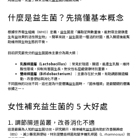
什麼是益生菌？先搞懂基本概念
根據世界衛生組織（WHO）定義，益生菌是「攝取足夠數量後，能對宿主健康產
生有益效果的活性微生物」。簡單來說，益生菌是一種活的好菌，進入腸道後能幫
助維持微生物生態的平衡。
目前研究最充分的益生菌菌株主要分為兩大類：
乳酸桿菌屬（Lactobacillus）
：常見於陰道、腸道，能產生乳酸，維持
酸性環境，抑制有害菌生長。對女性私密處健康特別重要。
雙歧桿菌屬（Bifidobacterium）
：主要存在於大腸，有助調節腸道蠕
動、改善便秘與消化不適。
不同菌株的功效不同，這也是為什麼選購益生菌時，「菌株種類」是最關鍵的選購
依據之一。
女性補充益生菌的 5 大好處
1. 調節腸道菌叢，改善消化不適
這是最廣為人知的益生菌功效。研究顯示，規律補充益生菌有助於改善腸躁症
（IBS）、減少脹氣與便秘，特別是雙歧桿菌和鼠李糖乳桿菌（L. rhamnosus）效